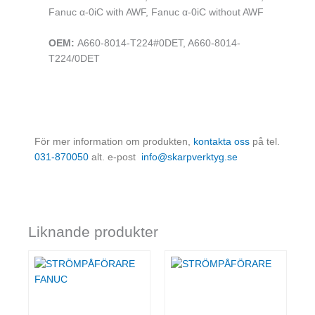
Fanuc α-0iC with AWF, Fanuc α-0iC without AWF
OEM:
A660-8014-T224#0DET, A660-8014-
T224/0DET
För mer information om produkten,
kontakta oss
på tel.
031-870050
alt. e-post
info@skarpverktyg.se
Liknande produkter