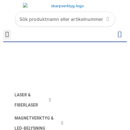
Hoppa
till
Search
innehåll
products
KABEL NEDRE 600mm
LASER &
FIBERLASER
MAGNETVERKTYG &
LED-BELYSNING