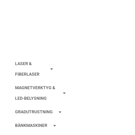
FIBERRONDELL
125MM CERAMIC K120
LASER &
FIBERLASER
MAGNETVERKTYG &
LED-BELYSNING
GRADUTRUSTNING
BÄNKMASKINER