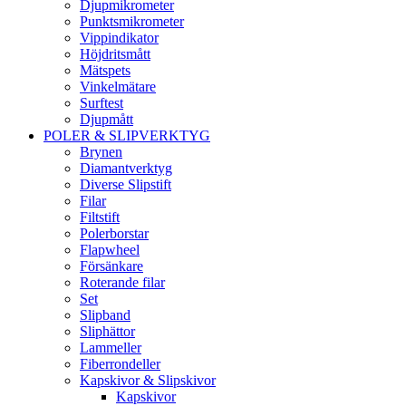
Djupmikrometer
Punktsmikrometer
Vippindikator
Höjdritsmått
Mätspets
Vinkelmätare
Surftest
Djupmått
POLER & SLIPVERKTYG
Brynen
Diamantverktyg
Diverse Slipstift
Filar
Filtstift
Polerborstar
Flapwheel
Försänkare
Roterande filar
Set
Slipband
Sliphättor
Lammeller
Fiberrondeller
Kapskivor & Slipskivor
Kapskivor