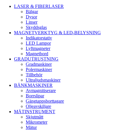
LASER & FIBERLASER
Bälgar
Dysor
Linser
Skyddsglas
MAGNETVERKTYG & LED-BELYSNING
Indikatorstativ
LED Lampor
Lyftmagneter
Magnetbord
GRADUTRUSTNING
Gradmaskiner
Polermaskiner
Tillbehör
Ultraljudsmaskiner
BÄNKMASKINER
Avmagnitiserare
Borrslipar
Gängtappsborttagare
Oljeavskiljare
MÄTINSTRUMENT
Skjutmått
Mikrometer
Mätur