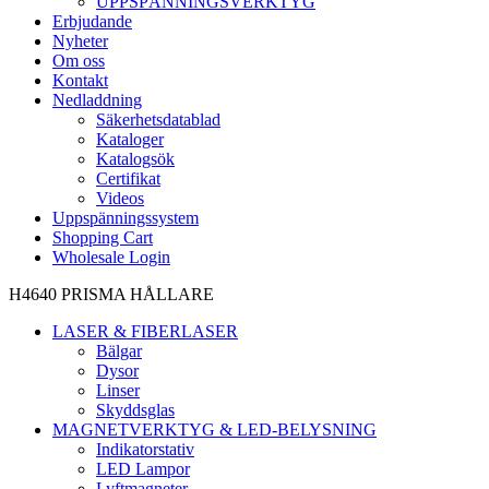
UPPSPÄNNINGSVERKTYG
Erbjudande
Nyheter
Om oss
Kontakt
Nedladdning
Säkerhetsdatablad
Kataloger
Katalogsök
Certifikat
Videos
Uppspänningssystem
Shopping Cart
Wholesale Login
H4640 PRISMA HÅLLARE
LASER & FIBERLASER
Bälgar
Dysor
Linser
Skyddsglas
MAGNETVERKTYG & LED-BELYSNING
Indikatorstativ
LED Lampor
Lyftmagneter