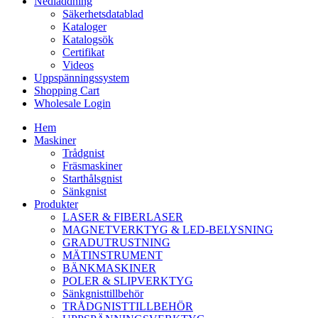
Nedladdning
Säkerhetsdatablad
Kataloger
Katalogsök
Certifikat
Videos
Uppspänningssystem
Shopping Cart
Wholesale Login
Hem
Maskiner
Trådgnist
Fräsmaskiner
Starthålsgnist
Sänkgnist
Produkter
LASER & FIBERLASER
MAGNETVERKTYG & LED-BELYSNING
GRADUTRUSTNING
MÄTINSTRUMENT
BÄNKMASKINER
POLER & SLIPVERKTYG
Sänkgnisttillbehör
TRÅDGNISTTILLBEHÖR