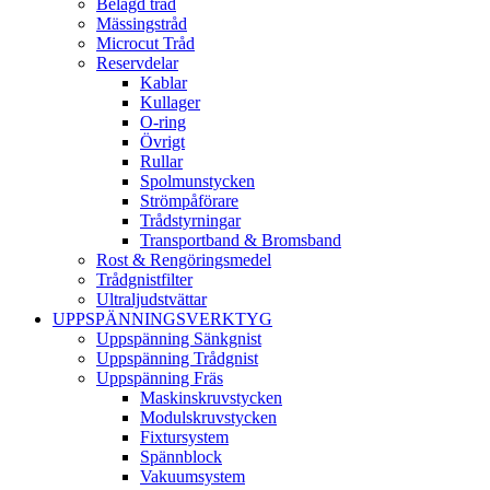
Belagd tråd
Mässingstråd
Microcut Tråd
Reservdelar
Kablar
Kullager
O-ring
Övrigt
Rullar
Spolmunstycken
Strömpåförare
Trådstyrningar
Transportband & Bromsband
Rost & Rengöringsmedel
Trådgnistfilter
Ultraljudstvättar
UPPSPÄNNINGSVERKTYG
Uppspänning Sänkgnist
Uppspänning Trådgnist
Uppspänning Fräs
Maskinskruvstycken
Modulskruvstycken
Fixtursystem
Spännblock
Vakuumsystem