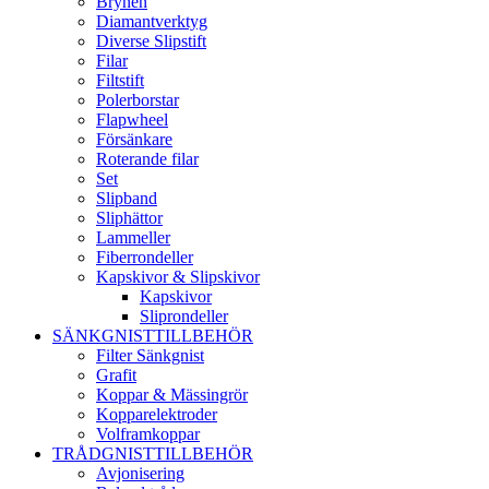
Brynen
Diamantverktyg
Diverse Slipstift
Filar
Filtstift
Polerborstar
Flapwheel
Försänkare
Roterande filar
Set
Slipband
Sliphättor
Lammeller
Fiberrondeller
Kapskivor & Slipskivor
Kapskivor
Sliprondeller
SÄNKGNISTTILLBEHÖR
Filter Sänkgnist
Grafit
Koppar & Mässingrör
Kopparelektroder
Volframkoppar
TRÅDGNISTTILLBEHÖR
Avjonisering