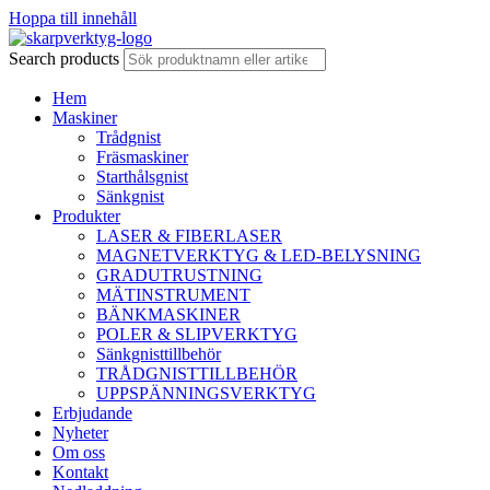
Hoppa till innehåll
Search products
Hem
Maskiner
Trådgnist
Fräsmaskiner
Starthålsgnist
Sänkgnist
Produkter
LASER & FIBERLASER
MAGNETVERKTYG & LED-BELYSNING
GRADUTRUSTNING
MÄTINSTRUMENT
BÄNKMASKINER
POLER & SLIPVERKTYG
Sänkgnisttillbehör
TRÅDGNISTTILLBEHÖR
UPPSPÄNNINGSVERKTYG
Erbjudande
Nyheter
Om oss
Kontakt