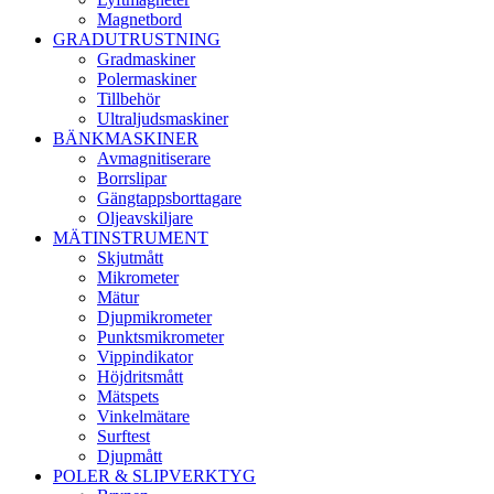
Magnetbord
GRADUTRUSTNING
Gradmaskiner
Polermaskiner
Tillbehör
Ultraljudsmaskiner
BÄNKMASKINER
Avmagnitiserare
Borrslipar
Gängtappsborttagare
Oljeavskiljare
MÄTINSTRUMENT
Skjutmått
Mikrometer
Mätur
Djupmikrometer
Punktsmikrometer
Vippindikator
Höjdritsmått
Mätspets
Vinkelmätare
Surftest
Djupmått
POLER & SLIPVERKTYG