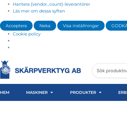
Hantera {vendor_count}-leverantörer
Läs mer om dessa syften
Acceptera
Neka
Visa inställningar
GODK
Cookie policy
Search
products
HEM
MASKINER
PRODUKTER
ERB
HITACHI MÄSSINGTRÅD 
2SP/FÖRP