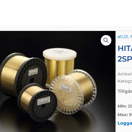
⌀0,25
,
HIT
2S
Artike
Katego
Tillgä
Min:
2
Max:
9
Logga 