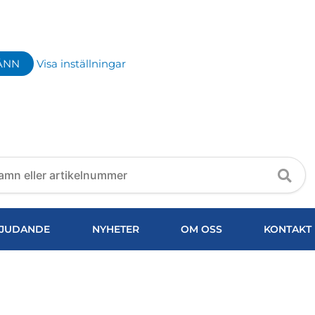
ÄNN
Visa inställningar
JUDANDE
NYHETER
OM OSS
KONTAKT
0,25 P10