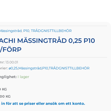
Mässingstråd
,
P10
,
TRÅDGNISTTILLBEHÖR
ACHI MÄSSINGTRÅD 0,25 P10
P/FÖRP
lnr:
13.00.01
rier:
⌀0,25
,
Mässingstråd
,
P10
,
TRÅDGNISTTILLBEHÖR
nglighet:
I lager
0 KG
00 KG
in för att se priser eller ansök om ett konto.