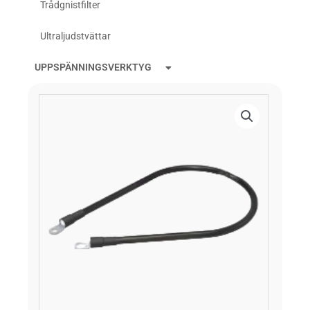
Trådgnistfilter
Ultraljudstvättar
UPPSPÄNNINGSVERKTYG