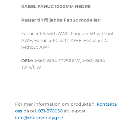
KABEL FANUC 1000MM NEDRE
Passar till följande Fanuc modeller:
Fanuc α-1iB with AWF, Fanuc α-1iB without
AWF, Fanuc α-1iC with AWF, Fanuc α-1iC
without AWF
OEM:
A660-8014-T225#1LW, A660-8014-
T225/1LW
För mer information om produkten,
kontakta
oss
på tel.
031-870050
alt. e-post
info@skarpverktyg.se