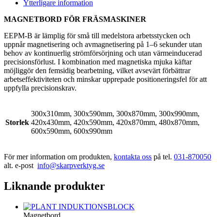
Ytterligare information
MAGNETBORD FÖR FRÄSMASKINER
EEPM-B är lämplig för små till medelstora arbetsstycken och
uppnår magnetisering och avmagnetisering på 1–6 sekunder utan
behov av kontinuerlig strömförsörjning och utan värmeinducerad
precisionsförlust. I kombination med magnetiska mjuka käftar
möjliggör den femsidig bearbetning, vilket avsevärt förbättrar
arbetseffektiviteten och minskar upprepade positioneringsfel för att
uppfylla precisionskrav.
300x310mm, 300x590mm, 300x870mm, 300x990mm,
Storlek
420x430mm, 420x590mm, 420x870mm, 480x870mm,
600x590mm, 600x990mm
För mer information om produkten,
kontakta oss
på tel.
031-870050
alt. e-post
info@skarpverktyg.se
Liknande produkter
Magnetbord