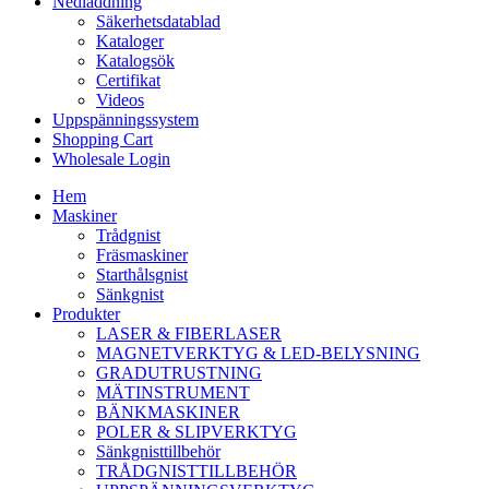
Nedladdning
Säkerhetsdatablad
Kataloger
Katalogsök
Certifikat
Videos
Uppspänningssystem
Shopping Cart
Wholesale Login
Hem
Maskiner
Trådgnist
Fräsmaskiner
Starthålsgnist
Sänkgnist
Produkter
LASER & FIBERLASER
MAGNETVERKTYG & LED-BELYSNING
GRADUTRUSTNING
MÄTINSTRUMENT
BÄNKMASKINER
POLER & SLIPVERKTYG
Sänkgnisttillbehör
TRÅDGNISTTILLBEHÖR