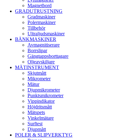
Magnetbord
GRADUTRUSTNING
Gradmaskiner
Polermaskiner
Tillbehör
Ultraljudsmaskiner
BÄNKMASKINER
Avmagnitiserare
Borrslipar
Gängtappsborttagare
Oljeavskiljare
MÄTINSTRUMENT
Skjutmått
Mikrometer
Mätur
Djupmikrometer
Punktsmikrometer
Vippindikator
Höjdritsmått
Mätspets
Vinkelmätare
Surftest
Djupmått
POLER & SLIPVERKTYG