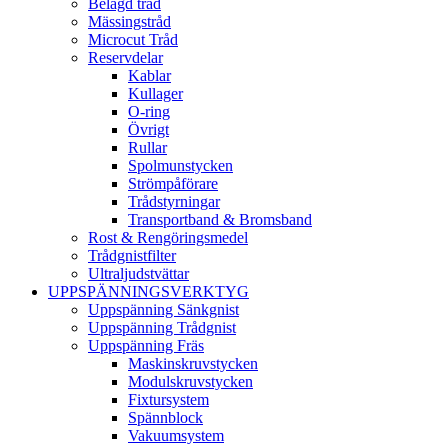
Belagd tråd
Mässingstråd
Microcut Tråd
Reservdelar
Kablar
Kullager
O-ring
Övrigt
Rullar
Spolmunstycken
Strömpåförare
Trådstyrningar
Transportband & Bromsband
Rost & Rengöringsmedel
Trådgnistfilter
Ultraljudstvättar
UPPSPÄNNINGSVERKTYG
Uppspänning Sänkgnist
Uppspänning Trådgnist
Uppspänning Fräs
Maskinskruvstycken
Modulskruvstycken
Fixtursystem
Spännblock
Vakuumsystem