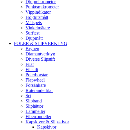
Djupmikrometer
Punktsmikrometer
Vippindikator
Höjdritsmått
Mätspets
Vinkelmätare
Surftest
Djupmått
POLER & SLIPVERKTYG
Brynen
Diamantverktyg
Diverse Slipstift
Filar
Filtstift
Polerborstar
Flapwheel
Försänkare
Roterande filar
Set
Slipband
Sliphättor
Lammeller
Fiberrondeller
Kapskivor & Slipskivor
Kapskivor