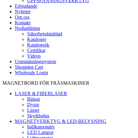
UPPSPÄNNINGSVERKTYG
Erbjudande
Nyheter
Om oss
Kontakt
Nedladdning
Säkerhetsdatablad
Kataloger
Katalogsök
Certifikat
Videos
Uppspänningssystem
Shopping Cart
Wholesale Login
MAGNETBORD FÖR FRÄSMASKINER
LASER & FIBERLASER
Bälgar
Dysor
Linser
Skyddsglas
MAGNETVERKTYG & LED-BELYSNING
Indikatorstativ
LED Lampor
Lyftmagneter