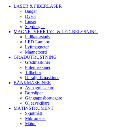
LASER & FIBERLASER
Bälgar
Dysor
Linser
Skyddsglas
MAGNETVERKTYG & LED-BELYSNING
Indikatorstativ
LED Lampor
Lyftmagneter
Magnetbord
GRADUTRUSTNING
Gradmaskiner
Polermaskiner
Tillbehör
Ultraljudsmaskiner
BÄNKMASKINER
Avmagnitiserare
Borrslipar
Gängtappsborttagare
Oljeavskiljare
MÄTINSTRUMENT
Skjutmått
Mikrometer
Mätur