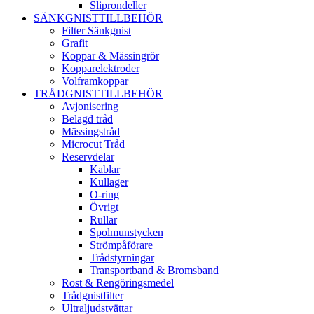
Sliprondeller
SÄNKGNISTTILLBEHÖR
Filter Sänkgnist
Grafit
Koppar & Mässingrör
Kopparelektroder
Volframkoppar
TRÅDGNISTTILLBEHÖR
Avjonisering
Belagd tråd
Mässingstråd
Microcut Tråd
Reservdelar
Kablar
Kullager
O-ring
Övrigt
Rullar
Spolmunstycken
Strömpåförare
Trådstyrningar
Transportband & Bromsband
Rost & Rengöringsmedel
Trådgnistfilter
Ultraljudstvättar