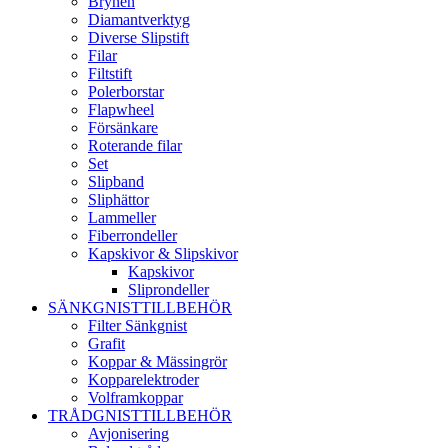
Brynen
Diamantverktyg
Diverse Slipstift
Filar
Filtstift
Polerborstar
Flapwheel
Försänkare
Roterande filar
Set
Slipband
Sliphättor
Lammeller
Fiberrondeller
Kapskivor & Slipskivor
Kapskivor
Sliprondeller
SÄNKGNISTTILLBEHÖR
Filter Sänkgnist
Grafit
Koppar & Mässingrör
Kopparelektroder
Volframkoppar
TRÅDGNISTTILLBEHÖR
Avjonisering