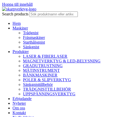
Hoppa till innehåll
Search products
Hem
Maskiner
Trådgnist
Fräsmaskiner
Starthålsgnist
Sänkgnist
Produkter
LASER & FIBERLASER
MAGNETVERKTYG & LED-BELYSNING
GRADUTRUSTNING
MÄTINSTRUMENT
BÄNKMASKINER
POLER & SLIPVERKTYG
Sänkgnisttillbehör
TRÅDGNISTTILLBEHÖR
UPPSPÄNNINGSVERKTYG
Erbjudande
Nyheter
Om oss
Kontakt