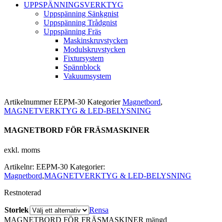
UPPSPÄNNINGSVERKTYG
Uppspänning Sänkgnist
Uppspänning Trådgnist
Uppspänning Fräs
Maskinskruvstycken
Modulskruvstycken
Fixtursystem
Spännblock
Vakuumsystem
Artikelnummer
EEPM-30
Kategorier
Magnetbord
,
MAGNETVERKTYG & LED-BELYSNING
MAGNETBORD FÖR FRÄSMASKINER
exkl. moms
Artikelnr:
EEPM-30
Kategorier:
Magnetbord
,
MAGNETVERKTYG & LED-BELYSNING
Restnoterad
Storlek
Rensa
MAGNETBORD FÖR FRÄSMASKINER mängd